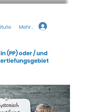
titute
Mehr...
 (PP) oder / un
d
ertiefungsgebiet