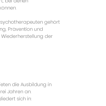
t, bei denen
 können.
Psychotherapeuten gehört
ng, Prävention und
d Wiederherstellung der
ieten die Ausbildung in
drei Jahren an.
edert sich in: