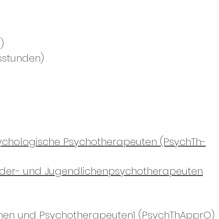
)
sstunden)
ychologische Psychotherapeuten (PsychTh-
nder- und Jugendlichenpsychotherapeuten
nen und Psychotherapeuten1 (PsychThApprO)