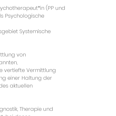
sychotherapeut*in (PP und
ls Psychologische
sgebiet Systemische
ittlung von
annten,
 vertiefte Vermittlung
ng einer Haltung der
des aktuellen
agnostik, Therapie und